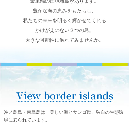
最東端の国境離島があります。
d
豊かな海の恵みをもたらし、
u
c
私たちの未来を明るく輝かせてくれる
t
かけがえのない２つの島。
i
o
大きな可能性に触れてみませんか。
n
あ
な
た
は
、
洋
View border islands
上
に
あ
沖ノ鳥島・南鳥島は、美しい海とサンゴ礁、独自の生態環
る
境に彩られています。
国
境