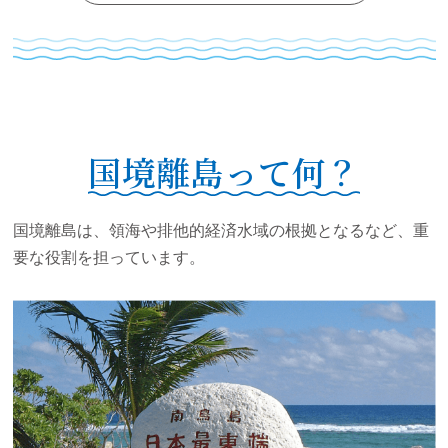
2026年02月26日
スペシャルインタビューに新たに記事を掲載しました！
（公益財団法人 日本離島センター 調査係長 佐伯 直樹
様）
2026年01月28日
国境離島って何？
沖ノ鳥島・南鳥島に関する研究提案を募集します！
募集は終了しました。本募集に関する情報は参考として掲載し
ています。
国境離島は、領海や排他的経済水域の根拠となるなど、重
2026年01月28日
要な役割を担っています。
国境離島ＰＲイベント及びシンポジウムを開催します！
2025年11月19日
スペシャルインタビューに新たに記事を掲載しました！
（長崎県立大学 地域創造学部公共政策学科 教授 松尾 晋
一 様）
2025年10月31日
スペシャルインタビューに新たに記事を掲載しました！