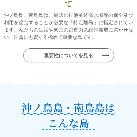
国境離島ＰＲイベントを開催します！
て
本イベントは終了しました。情報は参考として掲載していま
沖ノ鳥島、南鳥島は、周辺の排他的経済水域等の保全及び
す。
利用を促進することが必要な「特定離島」に指定されてい
2024年08月16日
ます。私たちの生活や東京の都市力の維持発展に欠かせな
スペシャルインタビューに新たに記事を掲載しました!
い、国益にも資する極めて重要な島です。
（葛西臨海水族園 錦織様）
2024年08月09日
重要性についてを見る
スペシャルインタビューに新たに記事を掲載しました!
（東京大学大学院工学系研究科 田島先生）
2024年06月14日
令和６年度 沖ノ鳥島・南鳥島に関する研究調査事業
実施する研究調査1件を決定しました！（実施類型
BⅡ）
沖ノ鳥島・南鳥島は
2024年03月27日
こんな島
スペシャルインタビューに新たに記事を掲載しました!
（山階鳥類研究所 小林様）