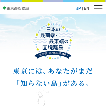
メ
JP
|
EN
ニ
ュ
ー
ボ
タ
ン
東京には
、
あなたがまだ
「知らない島
」
がある。