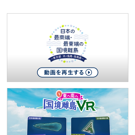
離
島
を
知
っ
て
い
ま
す
か
？