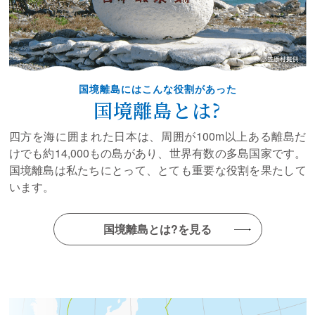
（東京海洋大学 学術研究院 海洋資源エネルギー学部門
教授 中東 和夫 様）
2025年07月04日
スペシャルインタビューに新たに記事を掲載しました！
国境離島にはこんな役割があった
（JAMSTEC 国立研究開発法人海洋研究開発機構 海洋
国境離島とは?
生物環境影響研究センター センター長 藤倉 克則 様）
四方を海に囲まれた日本は、周囲が100m以上ある離島だ
2025年04月24日
けでも約14,000もの島があり、世界有数の多島国家です。
令和７年度 沖ノ鳥島・南鳥島に関する研究調査事業
国境離島は私たちにとって、とても重要な役割を果たして
実施する研究調査1件を決定しました！（実施類型A）
います。
2025年03月31日
スペシャルインタビューに新たに記事を掲載しました!
国境離島とは?を見る
（千葉工業大学 次世代海洋資源研究センター
（ORCeNG）所長 加藤 泰浩 様）
2025年03月05日
スペシャルインタビューに新たに記事を掲載しました!
（東京海洋大学学術研究院 古山先生）