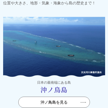
位置や大きさ、地形・気象・海象から島の歴史まで！
2024年03月15日
令和５年度 東京都 沖ノ鳥島・南鳥島シンポジウムの
アーカイブ映像を配信中！
配信は終了しました。情報は参考として掲載しています。
2024年03月08日
スペシャルインタビューに新たに記事を掲載しました!
（JAMSTEC 山北様）
2024年03月06日
キッズページに「国境離島ショート動画」を追加しまし
た！
日本の最南端にある島
沖ノ鳥島
沖ノ鳥島を見る