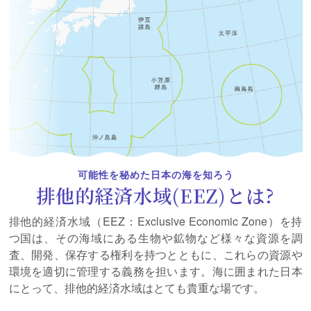
2025年03月01日
令和６年度 沖ノ鳥島・南鳥島に関する研究調査事業の
成果報告について
2025年02月26日
キッズページにて「2024年度PRイベント」の記録映像
を公開しました！
2025年02月18日
スペシャルインタビューに新たに記事を掲載しました!
可能性を秘めた日本の海を知ろう
（小笠原村村長 渋谷正昭様）
排他的経済水域(EEZ)とは?
2025年02月06日
排他的経済水域（EEZ：Exclusive Economic Zone）を持
沖ノ鳥島・南鳥島に関する研究提案を募集します！
つ国は、その海域にある生物や鉱物など様々な資源を調
募集は終了しました。本募集に関する情報は参考として掲載し
査、開発、保存する権利を持つとともに、これらの資源や
ています。
環境を適切に管理する義務を担います。海に囲まれた日本
2025年01月29日
にとって、排他的経済水域はとても貴重な場です。
令和６年度 東京都 沖ノ鳥島・南鳥島シンポジウムを