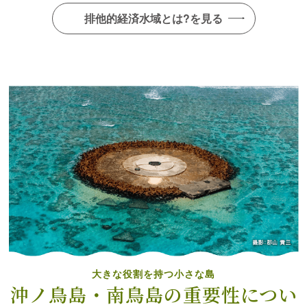
開催します！
排他的経済水域とは?を見る
募集は終了しました。本募集に関する情報は参考として掲載し
ています。
2025年01月28日
2024年12月20日
令和７年東京都沖ノ鳥島・南鳥島カレンダーを作成しま
した！
2024年12月10日
スペシャルインタビューに新たに記事を掲載しました!
（小笠原海運株式会社 高橋様）
2024年11月25日
NewDays上野中央口にて国境離島PRイベントのラッピ
ング広告を実施します！
本件は終了しました。情報は参考として掲載しています。
大きな役割を持つ小さな島
沖ノ鳥島・南鳥島の重要性に
つい
2024年10月24日