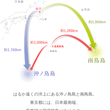
I
n
はるか遠くの洋上にある沖ノ鳥島と南鳥島。
t
東京都には、日本最南端、
r
o