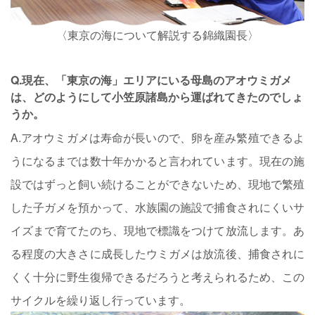
〈東京の海について解説する錦織園長〉
Q.現在、「東京の海」エリアにいる母島のアオウミガメ
は、どのようにして小笠原諸島から運ばれてきたのでしょ
うか。
A.アオウミガメは寿命が長いので、卵を産み繁殖できるよ
うになるまでは数十年かかると言われています。現在の施
設ではずっと飼い続けることができないため、現地で繁殖
した子ガメを預かって、水族園の施設で捕食されにくいサ
イズまで育てたのち、現地で標識をつけて放流します。あ
る程度の大きさに成長したウミガメは放流後、捕食されに
くく十分に野生復帰できるだろうと考えられるため、この
サイクルを繰り返し行っています。