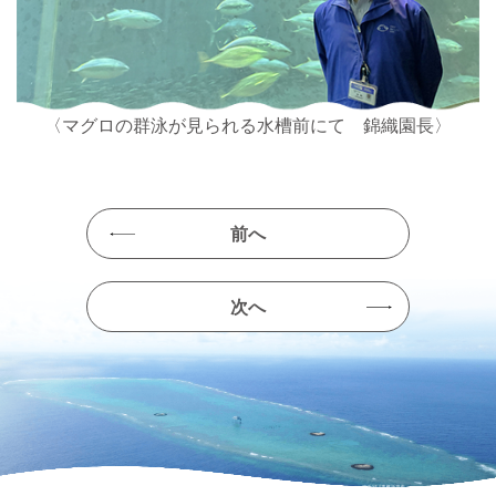
〈マグロの群泳が見られる水槽前にて 錦織園長〉
前へ
次へ