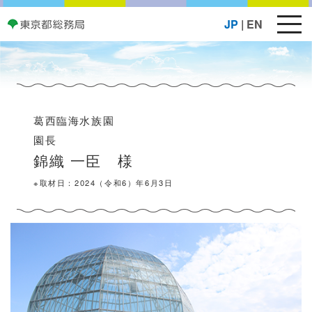
メ
JP
|
EN
ニ
ュ
ー
ボ
タ
葛西臨海水族園
ン
園長
錦織 一臣 様
※取材日：2024（令和6）年6月3日