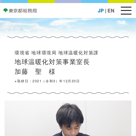
メ
JP
|
EN
ニ
ュ
ー
ボ
タ
環境省 地球環境局 地球温暖化対策課
ン
地球温暖化対策事業室長
加藤 聖 様
※取材日：2021（令和3）年12月20日