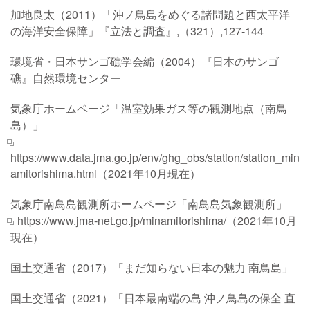
加地良太（2011）「沖ノ鳥島をめぐる諸問題と西太平洋
の海洋安全保障」『立法と調査』,（321）,127-144
環境省・日本サンゴ礁学会編（2004）『日本のサンゴ
礁』自然環境センター
気象庁ホームページ「温室効果ガス等の観測地点（南鳥
島）」
https://www.data.jma.go.jp/env/ghg_obs/station/station_min
amitorishima.html
（2021年10月現在）
気象庁南鳥島観測所ホームページ「南鳥島気象観測所」
https://www.jma-net.go.jp/minamitorishima/
（2021年10月
現在）
国土交通省（2017）「まだ知らない日本の魅力 南鳥島」
国土交通省（2021）「日本最南端の島 沖ノ鳥島の保全 直