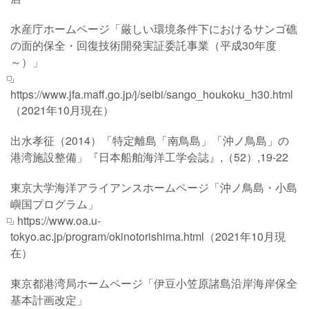
水産庁ホームページ「厳しい環境条件下におけるサンゴ礁
の面的保全・回復技術開発実証委託事業（平成30年度
～）」
https://www.jfa.maff.go.jp/j/seibi/sango_houkoku_h30.html
（2021年10月現在）
出水孝征（2014）「特定離島「南鳥島」「沖ノ鳥島」の
港湾施設整備」『日本船舶海洋工学会誌』,（52）,19-22
東京大学海洋アライアンスホームページ「沖ノ鳥島・小島
嶼国プログラム」
https://www.oa.u-
tokyo.ac.jp/program/okinotorishima.html
（2021年10月現
在）
東京都港湾局ホームページ「伊豆小笠原諸島沿岸海岸保全
基本計画改定」