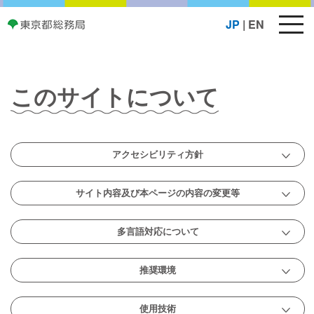
メ
JP
|
EN
ニ
ュ
ー
ボ
このサイトについて
タ
ン
アクセシビリティ方針
サイト内容及び本ページの内容の変更等
多言語対応について
推奨環境
使用技術