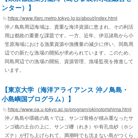
ンター）】
https://www.ifarc.metro.tokyo.lg.jp/about/index.html
沖ノ鳥島周辺海域は、貴重な海洋資源に恵まれ、その利活
用は都政の重要な課題です。一方、近年、伊豆諸島から小
笠原海域における漁業資源や漁獲量の減少に伴い、同島周
辺での新たな漁場の開拓が求められています。このため、
同島周辺での漁場の開拓、資源管理、漁場監視を推進して
います。
【東京大学（海洋アライアンス 沖ノ鳥島・
小島嶼国プログラム）】
https://www.oa.u-tokyo.ac.jp/program/okinotorishima.html
沖ノ鳥島や環礁の島々では、サンゴ骨格が積み重なったサ
ンゴ礁の土台の上に、サンゴ礫（れき）や有孔虫砂（ホシ
ズナ）が打ち上げられて、満潮時でも沈まない島がつくら