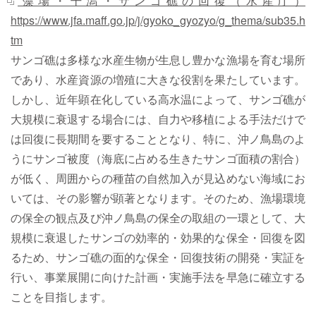
藻場・干潟・サンゴ礁の回復（水産庁）
https://www.jfa.maff.go.jp/j/gyoko_gyozyo/g_thema/sub35.h
tm
サンゴ礁は多様な水産生物が生息し豊かな漁場を育む場所
であり、水産資源の増殖に大きな役割を果たしています。
しかし、近年顕在化している高水温によって、サンゴ礁が
大規模に衰退する場合には、自力や移植による手法だけで
は回復に長期間を要することとなり、特に、沖ノ鳥島のよ
うにサンゴ被度（海底に占める生きたサンゴ面積の割合）
が低く、周囲からの種苗の自然加入が見込めない海域にお
いては、その影響が顕著となります。そのため、漁場環境
の保全の観点及び沖ノ鳥島の保全の取組の一環として、大
規模に衰退したサンゴの効率的・効果的な保全・回復を図
るため、サンゴ礁の面的な保全・回復技術の開発・実証を
行い、事業展開に向けた計画・実施手法を早急に確立する
ことを目指します。