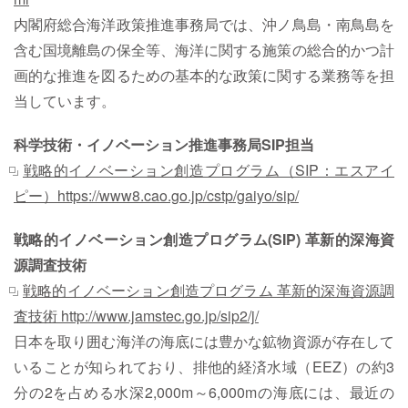
内閣府総合海洋政策推進事務局では、沖ノ鳥島・南鳥島を
含む国境離島の保全等、海洋に関する施策の総合的かつ計
画的な推進を図るための基本的な政策に関する業務等を担
当しています。
科学技術・イノベーション推進事務局SIP担当
戦略的イノベーション創造プログラム（SIP：エスアイ
ピー）https://www8.cao.go.jp/cstp/gaiyo/sip/
戦略的イノベーション創造プログラム(SIP) 革新的深海資
源調査技術
戦略的イノベーション創造プログラム 革新的深海資源調
査技術 http://www.jamstec.go.jp/sip2/j/
日本を取り囲む海洋の海底には豊かな鉱物資源が存在して
いることが知られており、排他的経済水域（EEZ）の約3
分の2を占める水深2,000m～6,000mの海底には、最近の