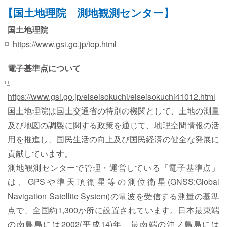
【国土地理院 測地観測センター】
国土地理院
https://www.gsi.go.jp/top.html
電子基準点について
https://www.gsi.go.jp/eiseisokuchi/eiseisokuchi41012.html
国土地理院は国土交通省の特別の機関として、土地の測量
及び地図の調製に関する政策を通じて、地理空間情報の活
用を推進し、国民生活の向上及び国民経済の健全な発展に
貢献しています。
測地観測センターで管理・運営している「電子基準点」
は、GPSや準天頂衛星等の測位衛星(GNSS:Global
Navigation Satellite System)の電波を受信する測量の基準
点で、全国約1,300か所に設置されています。日本最東端
の南鳥島には2002(平成14)年、最南端の沖ノ鳥島には