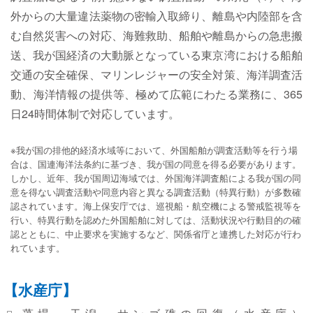
外からの大量違法薬物の密輸入取締り、離島や内陸部を含
む自然災害への対応、海難救助、船舶や離島からの急患搬
送、我が国経済の大動脈となっている東京湾における船舶
交通の安全確保、マリンレジャーの安全対策、海洋調査活
動、海洋情報の提供等、極めて広範にわたる業務に、365
日24時間体制で対応しています。
※我が国の排他的経済水域等において、外国船舶が調査活動等を行う場
合は、国連海洋法条約に基づき、我が国の同意を得る必要があります。
しかし、近年、我が国周辺海域では、外国海洋調査船による我が国の同
意を得ない調査活動や同意内容と異なる調査活動（特異行動）が多数確
認されています。海上保安庁では、巡視船・航空機による警戒監視等を
行い、特異行動を認めた外国船舶に対しては、活動状況や行動目的の確
認とともに、中止要求を実施するなど、関係省庁と連携した対応が行わ
れています。
【水産庁】