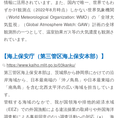
情報に活用されています。また、国内で唯一、世界でもわ
ずか31観測点（2022年8月時点）しかない世界気象機関
（World Meteorological Organization: WMO）の「全球大
気監視」（Global Atmosphere Watch: GAW）計画の全球
観測所の一つとして、温室効果ガス等の大気濃度も観測さ
れています。
【海上保安庁（第三管区海上保安本部）】
https://www.kaiho.mlit.go.jp/03kanku/
第三管区海上保安本部は、茨城県から静岡県にかけての沿
岸海域から、日本最南端の「沖ノ鳥島」や日本最東端の
「南鳥島」を含む北西太平洋の広い海域を担当していま
す。
管轄する海域のなかで、我が国領海や排他的経済水域
（EEZ）での外国漁船による違法操業の取締りや外国海洋
調査船による事前同意のない調査活動への対応（※）、海