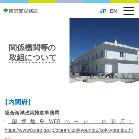
メ
JP
|
EN
ニ
ュ
ー
ボ
関係機関等の
タ
ン
取組について
【内閣府】
総合海洋政策推進事務局
国境離島WEBページ（内閣府）
https://www8.cao.go.jp/ocean/kokkyouritou/kokkyouritou.ht
ml