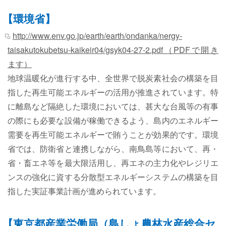
【環境省】
http://www.env.go.jp/earth/earth/ondanka/nergy-
taisakutokubetsu-kaikeir04/gsyk04-27-2.pdf（PDFで開き
ます）
地球温暖化が進行する中、全世界で脱炭素社会の構築を目
指した再生可能エネルギーの活用が推進されています。特
に離島など隔絶した環境においては、甚大な台風等の有事
の際にも必要な設備が稼働できるよう、島内のエネルギー
需要を再生可能エネルギーで賄うことが効果的です。環境
省では、防衛省と連携しながら、南鳥島等において、再・
省・畜エネ等を最大限活用し、再エネの主力化やレジリエ
ンスの強化に資する分散型エネルギーシステムの構築を目
指した実証事業計画が進められています。
【東京都産業労働局（島しょ農林水産総合セ