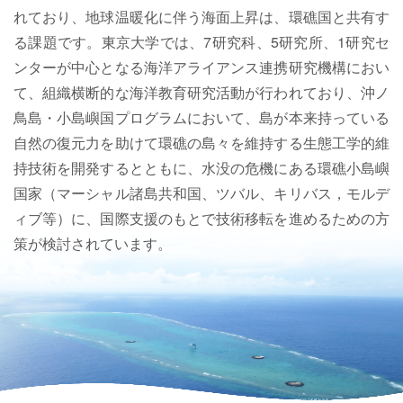
れており、地球温暖化に伴う海面上昇は、環礁国と共有す
る課題です。東京大学では、7研究科、5研究所、1研究セ
ンターが中心となる海洋アライアンス連携研究機構におい
て、組織横断的な海洋教育研究活動が行われており、沖ノ
鳥島・小島嶼国プログラムにおいて、島が本来持っている
自然の復元力を助けて環礁の島々を維持する生態工学的維
持技術を開発するとともに、水没の危機にある環礁小島嶼
国家（マーシャル諸島共和国、ツバル、キリバス，モルデ
ィブ等）に、国際支援のもとで技術移転を進めるための方
策が検討されています。