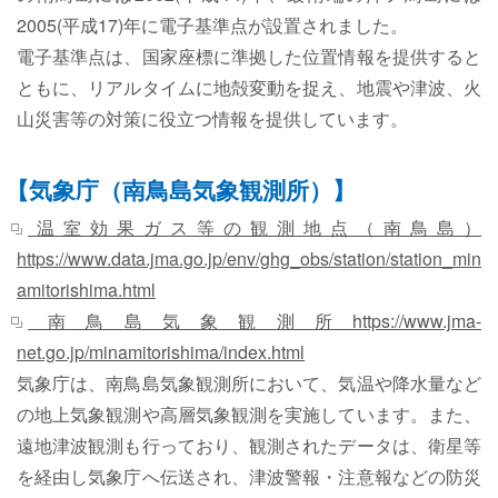
2005(平成17)年に電子基準点が設置されました。
電子基準点は、国家座標に準拠した位置情報を提供すると
ともに、リアルタイムに地殻変動を捉え、地震や津波、火
山災害等の対策に役立つ情報を提供しています。
【気象庁（南鳥島気象観測所）】
温室効果ガス等の観測地点（南鳥島）
https://www.data.jma.go.jp/env/ghg_obs/station/station_min
amitorishima.html
南鳥島気象観測所https://www.jma-
net.go.jp/minamitorishima/index.html
気象庁は、南鳥島気象観測所において、気温や降水量など
の地上気象観測や高層気象観測を実施しています。また、
遠地津波観測も行っており、観測されたデータは、衛星等
を経由し気象庁へ伝送され、津波警報・注意報などの防災