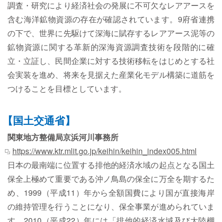
調査・研究により経済社会の発展に不可欠なレアアースを
含む海洋鉱物資源の存在が確認されています。9府省連携
の下で、世界に先駆けて深海に賦存するレアアース泥等の
鉱物資源に関する革新的深海資源調査技術を段階的に確
立・立証し、民間企業に対する技術移転をはじめとする社
会実装を進め、将来を見据えた産業化モデル構築に道筋を
つけることを目標としています。
【国土交通省】
関東地方整備局京浜河川事務所
https://www.ktr.mlit.go.jp/keihin/keihin_index005.html
日本の最南端に位置する排他的経済水域の起点となる国土
保全上極めて重要である沖ノ鳥島の保全に万全を期するた
め、1999（平成11）年から全額国費により国が直接海岸
の維持管理を行うことになり、保全事業が進められていま
す。2010（平成22）年には「排他的経済水域及び大陸棚