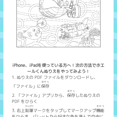
iPhone、iPadを使っている方へ！次の方法でホエ
ールくんぬりえをやってみよう！
1. ぬりえの PDF ファイルをダウンロードし、
ほぞん
「ファイル」に
保存
ほぞん
2. 「ファイル」アプリから、
保存
したぬりえの
PDF をひらく
えんぴつ
きのう
3. 右上
鉛筆
マークをタップしてマークアップ
機能
をひらき、パレットから好きな色を選んで自由に