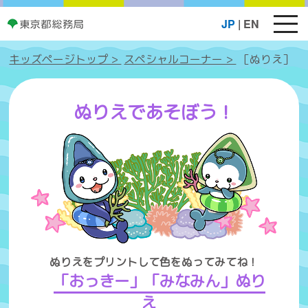
メ
JP
|
EN
ニ
ュ
キッズページトップ >
スペシャルコーナー >
［ぬりえ］
ー
ボ
タ
ぬりえであそぼう！
ン
ぬりえをプリントして色をぬってみてね！
「おっきー」「みなみん」ぬり
え