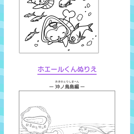
ホエールくんぬりえ
おきのとりしま
へん
ー
沖ノ鳥島
編
ー