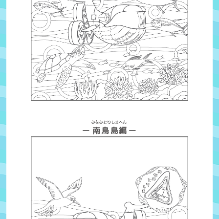
みなみとりしま
へん
ー
南鳥島
編
ー