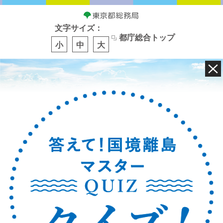
文字サイズ：
都庁総合トップ
小
中
大