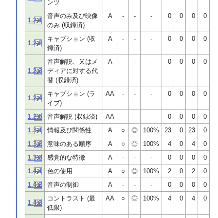
ンツ
音声のみ及び映像
A
-
-
-
0
0
0
0
1.2.1
のみ (収録済)
キャプション (収
A
-
-
-
0
0
0
0
1.2.2
録済)
音声解説、又はメ
A
-
-
-
0
0
0
0
1.2.3
ディアに対する代
替 (収録済)
キャプション (ラ
AA
-
-
-
0
0
0
0
1.2.4
イブ)
1.2.5
音声解説 (収録済)
AA
-
-
-
0
0
0
0
1.3.1
情報及び関係性
A
○
◎
100%
23
0
23
0
1.3.2
意味のある順序
A
○
◎
100%
4
0
4
0
1.3.3
感覚的な特徴
A
-
-
-
0
0
0
0
1.4.1
色の使用
A
○
◎
100%
2
0
2
0
1.4.2
音声の制御
A
-
-
-
0
0
0
0
コントラスト (最
AA
○
◎
100%
4
0
4
0
1.4.3
低限)