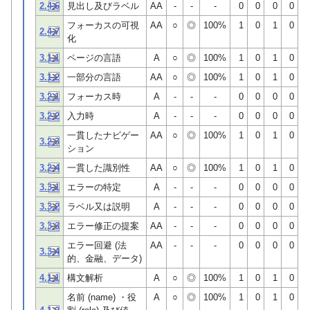
2.4.6
見出し及びラベル
AA
-
-
-
0
0
0
0
フォーカスの可視
AA
○
◎
100%
1
0
1
0
2.4.7
化
3.1.1
ページの言語
A
○
◎
100%
1
0
1
0
3.1.2
一部分の言語
AA
○
◎
100%
1
0
1
0
3.2.1
フォーカス時
A
-
-
-
0
0
0
0
3.2.2
入力時
A
-
-
-
0
0
0
0
一貫したナビゲー
AA
○
◎
100%
1
0
1
0
3.2.3
ション
3.2.4
一貫した識別性
AA
○
◎
100%
1
0
1
0
3.3.1
エラーの特定
A
-
-
-
0
0
0
0
3.3.2
ラベル又は説明
A
-
-
-
0
0
0
0
3.3.3
エラー修正の提案
AA
-
-
-
0
0
0
0
エラー回避 (法
AA
-
-
-
0
0
0
0
3.3.4
的、金融、データ)
4.1.1
構文解析
A
○
◎
100%
1
0
1
0
名前 (name) ・役
A
○
◎
100%
1
0
1
0