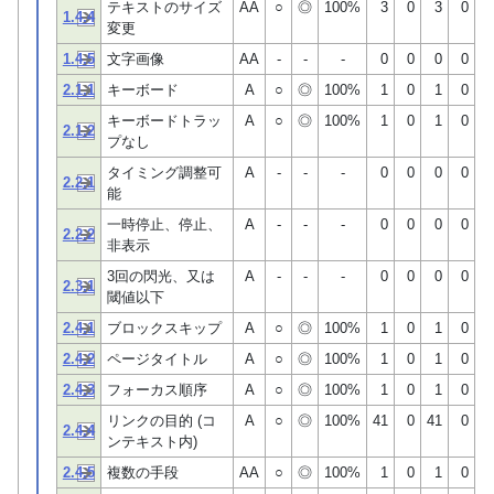
テキストのサイズ
AA
○
◎
100%
3
0
3
0
1.4.4
変更
1.4.5
文字画像
AA
-
-
-
0
0
0
0
2.1.1
キーボード
A
○
◎
100%
1
0
1
0
キーボードトラッ
A
○
◎
100%
1
0
1
0
2.1.2
プなし
タイミング調整可
A
-
-
-
0
0
0
0
2.2.1
能
一時停止、停止、
A
-
-
-
0
0
0
0
2.2.2
非表示
3回の閃光、又は
A
-
-
-
0
0
0
0
2.3.1
閾値以下
2.4.1
ブロックスキップ
A
○
◎
100%
1
0
1
0
2.4.2
ページタイトル
A
○
◎
100%
1
0
1
0
2.4.3
フォーカス順序
A
○
◎
100%
1
0
1
0
リンクの目的 (コ
A
○
◎
100%
41
0
41
0
2.4.4
ンテキスト内)
2.4.5
複数の手段
AA
○
◎
100%
1
0
1
0