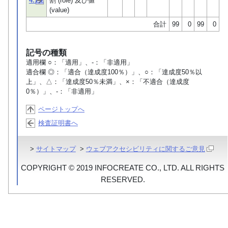
4.1.2
割 (role) 及び値
(value)
合計
99
0
99
0
記号の種類
適用欄 ○：「適用」、-：「非適用」
適合欄 ◎：「適合（達成度100％）」、○：「達成度50％以
上」、△：「達成度50％未満」、×：「不適合（達成度
0％）」、-：「非適用」
ページトップへ
検査証明書へ
>
サイトマップ
>
ウェブアクセシビリティに関するご意見
COPYRIGHT © 2019 INFOCREATE CO., LTD. ALL RIGHTS
RESERVED.