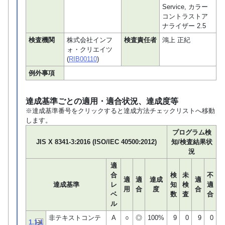
Service, カラー
コントラストア
ナライザー 2.5
検査機関
株式会社インフ
検査責任者
鴻上 正紀
ォ・クリエイツ
(
RIB00110
)
例外事項
達成基準ごとの適用・適合状況、達成度等
※達成基準番号をクリックすると達成方法チェックリストへ移動
します。
プログラム検
JIS X 8341-3:2016 (ISO/IEC 40500:2012)
知/検査結果状
況
適
合
検
未
不
適
適
達成
適
達成基準
レ
知
検
適
用
合
度
合
ベ
数
査
合
ル
非テキストコンテ
A
○
◎
100%
9
0
9
0
1.1.1