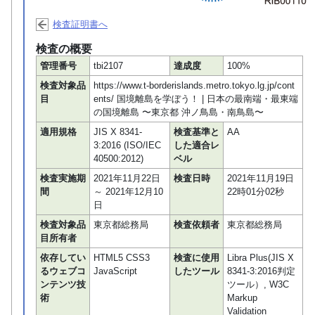
検査証明書へ
検査の概要
管理番号
tbi2107
達成度
100%
検査対象品
https://www.t-borderislands.metro.tokyo.lg.jp/cont
目
ents/ 国境離島を学ぼう！ | 日本の最南端・最東端
の国境離島 〜東京都 沖ノ鳥島・南鳥島〜
適用規格
JIS X 8341-
検査基準と
AA
3:2016 (ISO/IEC
した適合レ
40500:2012)
ベル
検査実施期
2021年11月22日
検査日時
2021年11月19日
間
～ 2021年12月10
22時01分02秒
日
検査対象品
東京都総務局
検査依頼者
東京都総務局
目所有者
依存してい
HTML5 CSS3
検査に使用
Libra Plus(JIS X
るウェブコ
JavaScript
したツール
8341-3:2016判定
ンテンツ技
ツール）, W3C
術
Markup
Validation