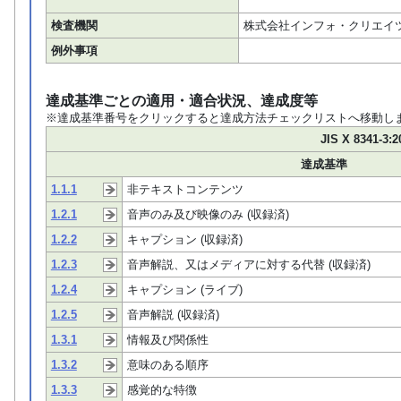
検査機関
株式会社インフォ・クリエイツ
例外事項
達成基準ごとの適用・適合状況、達成度等
※達成基準番号をクリックすると達成方法チェックリストへ移動し
JIS X 8341-3:2
達成基準
1.1.1
非テキストコンテンツ
1.2.1
音声のみ及び映像のみ (収録済)
1.2.2
キャプション (収録済)
1.2.3
音声解説、又はメディアに対する代替 (収録済)
1.2.4
キャプション (ライブ)
1.2.5
音声解説 (収録済)
1.3.1
情報及び関係性
1.3.2
意味のある順序
1.3.3
感覚的な特徴