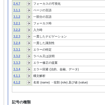
2.4.7
フォーカスの可視化
3.1.1
ページの言語
3.1.2
一部分の言語
3.2.1
フォーカス時
3.2.2
入力時
3.2.3
一貫したナビゲーション
3.2.4
一貫した識別性
3.3.1
エラーの特定
3.3.2
ラベル又は説明
3.3.3
エラー修正の提案
3.3.4
エラー回避 (法的、金融、データ)
4.1.1
構文解析
4.1.2
名前 (name) ・役割 (role) 及び値 (value)
記号の種類