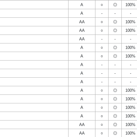
A
○
◎
100%
A
-
-
-
AA
○
◎
100%
AA
○
◎
100%
AA
-
-
-
A
○
◎
100%
A
○
◎
100%
A
-
-
-
A
-
-
-
A
-
-
-
A
○
◎
100%
A
○
◎
100%
A
○
◎
100%
A
○
◎
100%
AA
○
◎
100%
AA
○
◎
100%