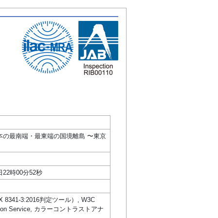
生インタビュー | 日本の最南端・最東端の国境離島 〜東京
日22時00分52秒
IS X 8341-3:2016判定ツール）, W3C
dation Service, カラーコントラストアナ