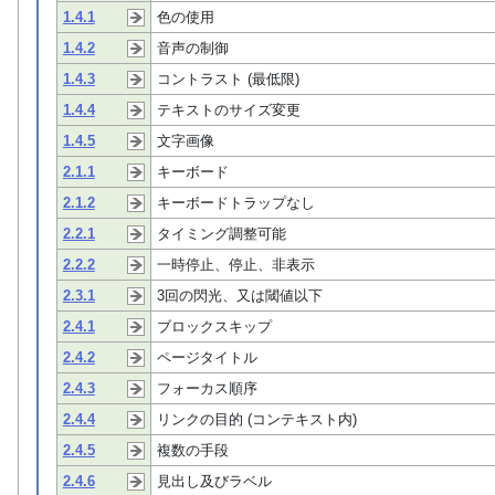
1.4.1
色の使用
1.4.2
音声の制御
1.4.3
コントラスト (最低限)
1.4.4
テキストのサイズ変更
1.4.5
文字画像
2.1.1
キーボード
2.1.2
キーボードトラップなし
2.2.1
タイミング調整可能
2.2.2
一時停止、停止、非表示
2.3.1
3回の閃光、又は閾値以下
2.4.1
ブロックスキップ
2.4.2
ページタイトル
2.4.3
フォーカス順序
2.4.4
リンクの目的 (コンテキスト内)
2.4.5
複数の手段
2.4.6
見出し及びラベル