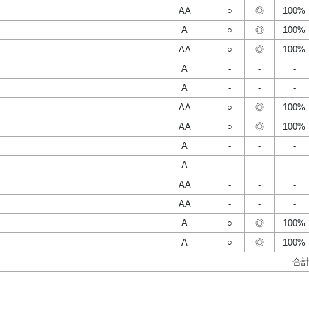
AA
○
◎
100%
A
○
◎
100%
AA
○
◎
100%
A
-
-
-
A
-
-
-
AA
○
◎
100%
AA
○
◎
100%
A
-
-
-
A
-
-
-
AA
-
-
-
AA
-
-
-
A
○
◎
100%
A
○
◎
100%
合