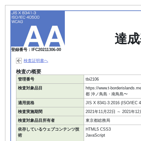
達成
登録番号：IFC20211306-00
検査証明書へ
検査の概要
管理番号
tbi2106
検査対象品目
https://www.t-borderis
都 沖ノ鳥島・南鳥島〜
適用規格
JIS X 8341-3:2016 (ISO/IEC 
検査実施期間
2021年11月22日 ～ 2021年1
検査対象品目所有者
東京都総務局
依存しているウェブコンテンツ技
HTML5 CSS3
術
JavaScript