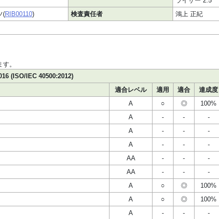
ライザー 2.5
(
RIB00110
)
検査責任者
鴻上 正紀
ます。
016 (ISO/IEC 40500:2012)
適合レベル
適用
適合
達成度
A
○
◎
100%
A
-
-
-
A
-
-
-
A
-
-
-
AA
-
-
-
AA
-
-
-
A
○
◎
100%
A
○
◎
100%
A
-
-
-