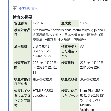
検査証明書へ
検査の概要
管理番号
tbi2102
達成度
100%
検査対象品
https://www.t-borderislands.metro.tokyo.lg.jp/abou
目
t/ 国境離島って何？ | 日本の最南端・最東端の国
境離島 〜東京都 沖ノ鳥島・南鳥島〜
適用規格
JIS X 8341-
検査基準と
AA
3:2016 (ISO/IEC
した適合レ
40500:2012)
ベル
検査実施期
2021年11月22日
検査日時
2021年11月19日
間
～ 2021年12月10
22時00分12秒
日
検査対象品
東京都総務局
検査依頼者
東京都総務局
目所有者
依存してい
HTML5 CSS3
検査に使用
Libra Plus(JIS X
るウェブコ
JavaScript
したツール
8341-3:2016判定
ンテンツ技
ツール）, W3C
術
Markup
Validation