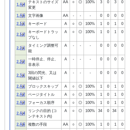
テキストのサイズ
AA
○
◎
100%
3
0
3
0
1.4.4
変更
1.4.5
文字画像
AA
-
-
-
0
0
0
0
2.1.1
キーボード
A
○
◎
100%
1
0
1
0
キーボードトラッ
A
○
◎
100%
1
0
1
0
2.1.2
プなし
タイミング調整可
A
-
-
-
0
0
0
0
2.2.1
能
一時停止、停止、
A
-
-
-
0
0
0
0
2.2.2
非表示
3回の閃光、又は
A
-
-
-
0
0
0
0
2.3.1
閾値以下
2.4.1
ブロックスキップ
A
○
◎
100%
1
0
1
0
2.4.2
ページタイトル
A
○
◎
100%
1
0
1
0
2.4.3
フォーカス順序
A
○
◎
100%
1
0
1
0
リンクの目的 (コ
A
○
◎
100%
34
0
34
0
2.4.4
ンテキスト内)
2.4.5
複数の手段
AA
○
◎
100%
1
0
1
0