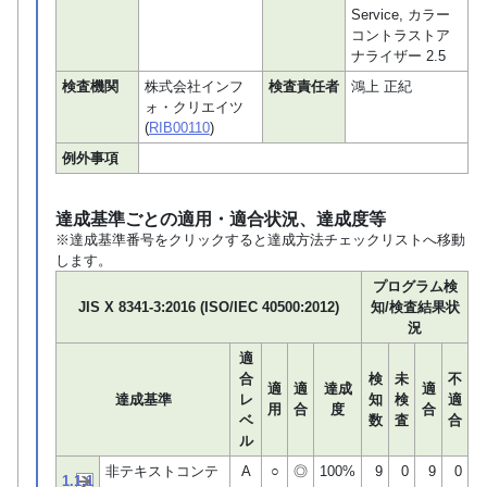
Service, カラー
コントラストア
ナライザー 2.5
検査機関
株式会社インフ
検査責任者
鴻上 正紀
ォ・クリエイツ
(
RIB00110
)
例外事項
達成基準ごとの適用・適合状況、達成度等
※達成基準番号をクリックすると達成方法チェックリストへ移動
します。
プログラム検
JIS X 8341-3:2016 (ISO/IEC 40500:2012)
知/検査結果状
況
適
合
検
未
不
適
適
達成
適
達成基準
レ
知
検
適
用
合
度
合
ベ
数
査
合
ル
非テキストコンテ
A
○
◎
100%
9
0
9
0
1.1.1