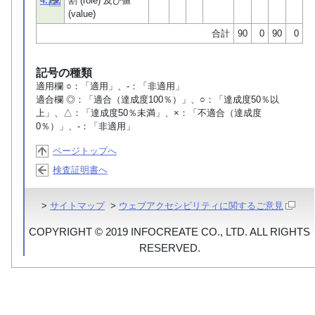
4.1.2
割 (role) 及び値
(value)
合計
90
0
90
0
記号の種類
適用欄 ○：「適用」、-：「非適用」
適合欄 ◎：「適合（達成度100％）」、○：「達成度50％以
上」、△：「達成度50％未満」、×：「不適合（達成度
0％）」、-：「非適用」
ページトップへ
検査証明書へ
>
サイトマップ
>
ウェブアクセシビリティに関するご意見
COPYRIGHT © 2019 INFOCREATE CO., LTD. ALL RIGHTS
RESERVED.