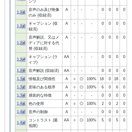
ンツ
音声のみ及び映像
A
-
-
-
0
0
0
0
1.2.1
のみ (収録済)
キャプション (収
A
-
-
-
0
0
0
0
1.2.2
録済)
音声解説、又はメ
A
-
-
-
0
0
0
0
1.2.3
ディアに対する代
替 (収録済)
キャプション (ラ
AA
-
-
-
0
0
0
0
1.2.4
イブ)
1.2.5
音声解説 (収録済)
AA
-
-
-
0
0
0
0
1.3.1
情報及び関係性
A
○
◎
100%
18
0
18
0
1.3.2
意味のある順序
A
○
◎
100%
6
0
6
0
1.3.3
感覚的な特徴
A
-
-
-
0
0
0
0
1.4.1
色の使用
A
○
◎
100%
2
0
2
0
1.4.2
音声の制御
A
-
-
-
0
0
0
0
コントラスト (最
AA
○
◎
100%
5
0
5
0
1.4.3
低限)