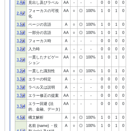
2.4.6
見出し及びラベル
AA
-
-
-
0
0
0
0
フォーカスの可視
AA
○
◎
100%
1
0
1
0
2.4.7
化
3.1.1
ページの言語
A
○
◎
100%
1
0
1
0
3.1.2
一部分の言語
AA
○
◎
100%
1
0
1
0
3.2.1
フォーカス時
A
-
-
-
0
0
0
0
3.2.2
入力時
A
-
-
-
0
0
0
0
一貫したナビゲー
AA
○
◎
100%
1
0
1
0
3.2.3
ション
3.2.4
一貫した識別性
AA
○
◎
100%
1
0
1
0
3.3.1
エラーの特定
A
-
-
-
0
0
0
0
3.3.2
ラベル又は説明
A
-
-
-
0
0
0
0
3.3.3
エラー修正の提案
AA
-
-
-
0
0
0
0
エラー回避 (法
AA
-
-
-
0
0
0
0
3.3.4
的、金融、データ)
4.1.1
構文解析
A
○
◎
100%
1
0
1
0
名前 (name) ・役
A
○
◎
100%
1
0
1
0